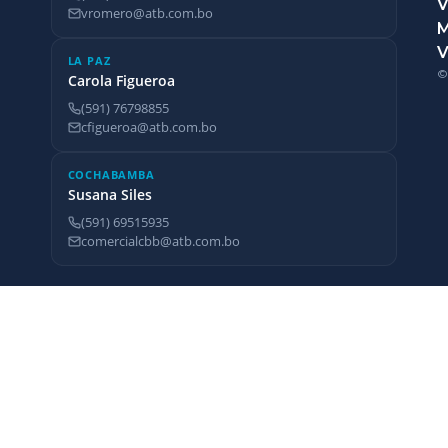
V
vromero@atb.com.bo
V
LA PAZ
©
Carola Figueroa
(591) 76798855
cfigueroa@atb.com.bo
COCHABAMBA
Susana Siles
(591) 69515935
comercialcbb@atb.com.bo