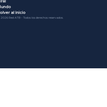
iral
Mundo
olver al inicio
 2026 Red ATB - Todos los derechos reservados.