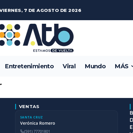
VIERNES, 7 DE AGOSTO DE 2026
Entretenimiento
Viral
Mundo
MÁS
r
VENTAS
B
SANTA CRUZ
D
Verónica Romero
E
(591) 77701801