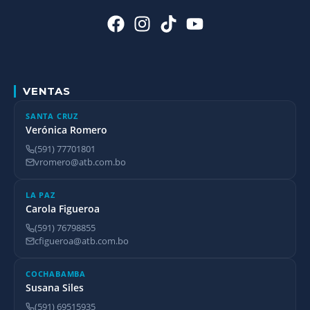
VENTAS
SANTA CRUZ
Verónica Romero
(591) 77701801
vromero@atb.com.bo
LA PAZ
Carola Figueroa
(591) 76798855
cfigueroa@atb.com.bo
COCHABAMBA
Susana Siles
(591) 69515935