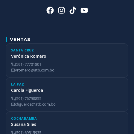
VENTAS
SANTA CRUZ
Verónica Romero
(591) 77701801
vromero@atb.com.bo
LA PAZ
Carola Figueroa
(591) 76798855
cfigueroa@atb.com.bo
COCHABAMBA
Susana Siles
(591) 69515935