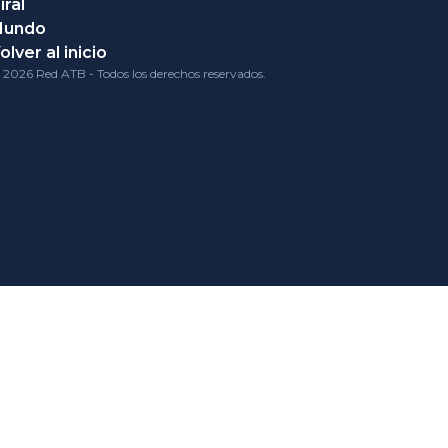
iral
Mundo
olver al inicio
 2026 Red ATB - Todos los derechos reservados.