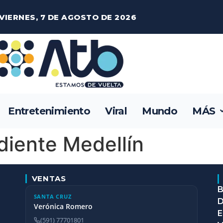
VIERNES, 7 DE AGOSTO DE 2026
Entretenimiento
Viral
Mundo
MÁS
diente Medellín
VENTAS
B
SANTA CRUZ
D
Verónica Romero
E
(591) 77701801