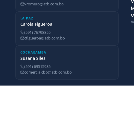
V
vromero@atb.com.bo
V
LA PAZ
©
Carola Figueroa
(591) 76798855
cfigueroa@atb.com.bo
COCHABAMBA
Susana Siles
(591) 69515935
comercialcbb@atb.com.bo