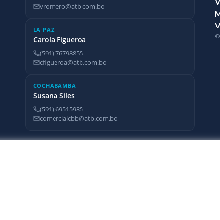
V
vromero@atb.com.bo
V
LA PAZ
©
Carola Figueroa
(591) 76798855
cfigueroa@atb.com.bo
COCHABAMBA
Susana Siles
(591) 69515935
comercialcbb@atb.com.bo