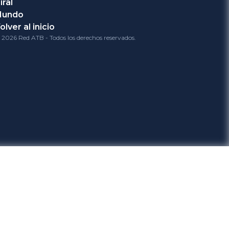
iral
Mundo
olver al inicio
 2026 Red ATB - Todos los derechos reservados.