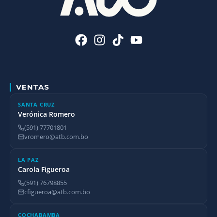
VENTAS
SANTA CRUZ
Verónica Romero
(591) 77701801
vromero@atb.com.bo
LA PAZ
Carola Figueroa
(591) 76798855
cfigueroa@atb.com.bo
COCHABAMBA