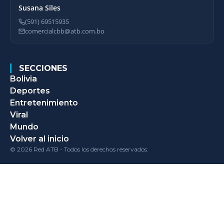
Susana Siles
(591) 69515935
comercialcbb@atb.com.bo
SECCIONES
Bolivia
Deportes
Entretenimiento
Viral
Mundo
Volver al inicio
© 2026 Red ATB - Todos los derechos reservados.