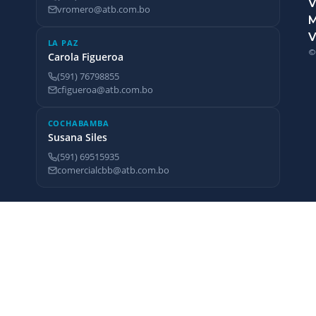
V
vromero@atb.com.bo
V
LA PAZ
©
Carola Figueroa
(591) 76798855
cfigueroa@atb.com.bo
COCHABAMBA
Susana Siles
(591) 69515935
comercialcbb@atb.com.bo