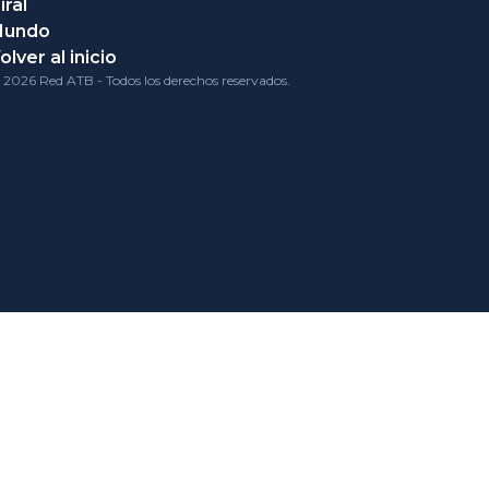
iral
Mundo
olver al inicio
 2026 Red ATB - Todos los derechos reservados.