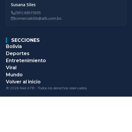
Susana Siles
(591) 69515935
comercialcbb@atb.com.bo
SECCIONES
Bolivia
Deportes
Entretenimiento
Viral
Mundo
Volver al inicio
© 2026 Red ATB - Todos los derechos reservados.