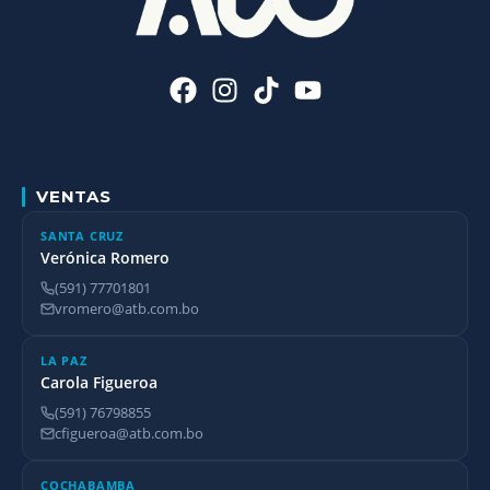
VENTAS
SANTA CRUZ
Verónica Romero
(591) 77701801
vromero@atb.com.bo
LA PAZ
Carola Figueroa
(591) 76798855
cfigueroa@atb.com.bo
COCHABAMBA