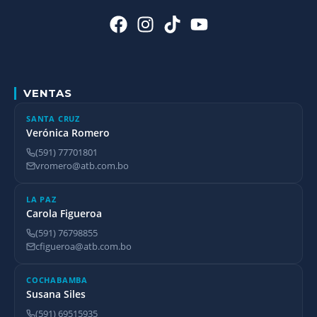
VENTAS
SANTA CRUZ
Verónica Romero
(591) 77701801
vromero@atb.com.bo
LA PAZ
Carola Figueroa
(591) 76798855
cfigueroa@atb.com.bo
COCHABAMBA
Susana Siles
(591) 69515935