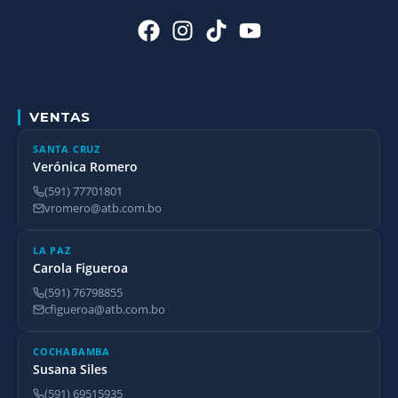
VENTAS
SANTA CRUZ
Verónica Romero
(591) 77701801
vromero@atb.com.bo
LA PAZ
Carola Figueroa
(591) 76798855
cfigueroa@atb.com.bo
COCHABAMBA
Susana Siles
(591) 69515935