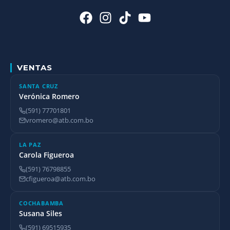
VENTAS
SANTA CRUZ
Verónica Romero
(591) 77701801
vromero@atb.com.bo
LA PAZ
Carola Figueroa
(591) 76798855
cfigueroa@atb.com.bo
COCHABAMBA
Susana Siles
(591) 69515935