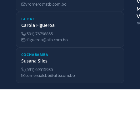
V
vromero@atb.com.bo
V
LA PAZ
©
Carola Figueroa
(591) 76798855
cfigueroa@atb.com.bo
COCHABAMBA
Susana Siles
(591) 69515935
comercialcbb@atb.com.bo