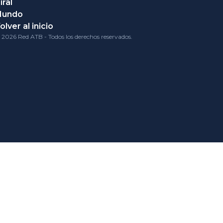
iral
Mundo
olver al inicio
 2026 Red ATB - Todos los derechos reservados.