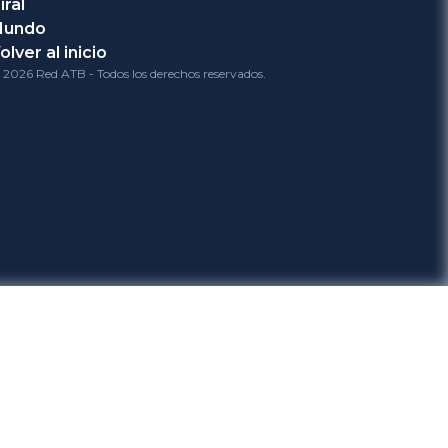
iral
Mundo
olver al inicio
 2026 Red ATB - Todos los derechos reservados.