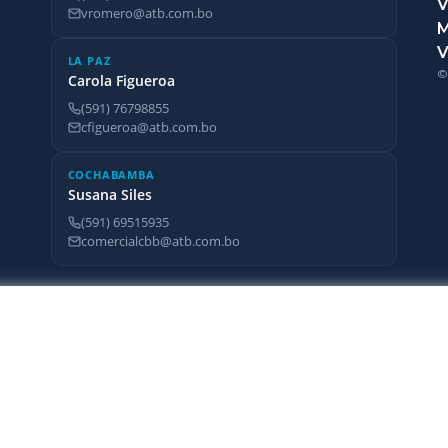
V
vromero@atb.com.bo
V
LA PAZ
©
Carola Figueroa
(591) 76798855
cfigueroa@atb.com.bo
COCHABAMBA
Susana Siles
(591) 69515935
comercialcbb@atb.com.bo