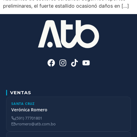
preliminares, el fuerte estallido ocasionó daños en […]
VENTAS
SANTA CRUZ
Verónica Romero
(591) 77701801
vromero@atb.com.bo