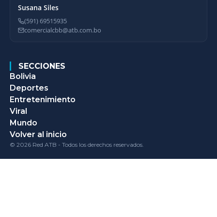
Susana Siles
(591) 69515935
comercialcbb@atb.com.bo
SECCIONES
Bolivia
Deportes
Entretenimiento
Viral
Mundo
Volver al inicio
© 2026 Red ATB - Todos los derechos reservados.