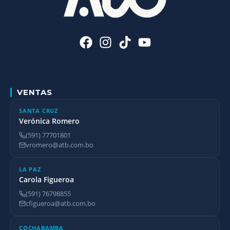
VENTAS
SANTA CRUZ
Verónica Romero
(591) 77701801
vromero@atb.com.bo
LA PAZ
Carola Figueroa
(591) 76798855
cfigueroa@atb.com.bo
COCHABAMBA