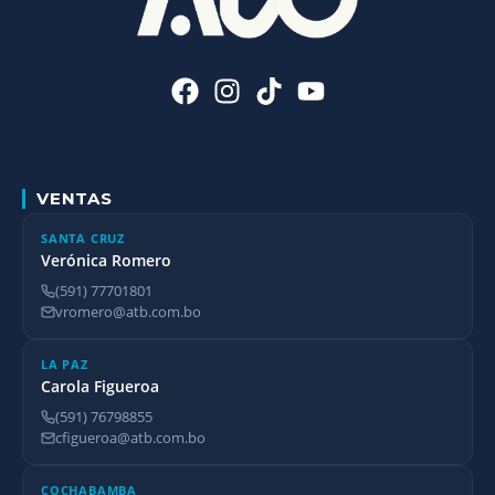
VENTAS
SANTA CRUZ
Verónica Romero
(591) 77701801
vromero@atb.com.bo
LA PAZ
Carola Figueroa
(591) 76798855
cfigueroa@atb.com.bo
COCHABAMBA