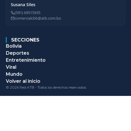
Susana Siles
(591) 69515935
comercialcbb@atb.com.bo
SECCIONES
Bolivia
Deportes
Entretenimiento
Viral
Mundo
Volver al inicio
© 2026 Red ATB - Todos los derechos reservados.