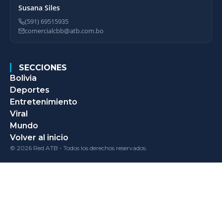
Susana Siles
(591) 69515935
comercialcbb@atb.com.bo
SECCIONES
Bolivia
Deportes
Entretenimiento
Viral
Mundo
Volver al inicio
© 2026 Red ATB - Todos los derechos reservados.