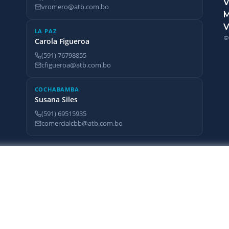
V
vromero@atb.com.bo
V
LA PAZ
©
Carola Figueroa
(591) 76798855
cfigueroa@atb.com.bo
COCHABAMBA
Susana Siles
(591) 69515935
comercialcbb@atb.com.bo