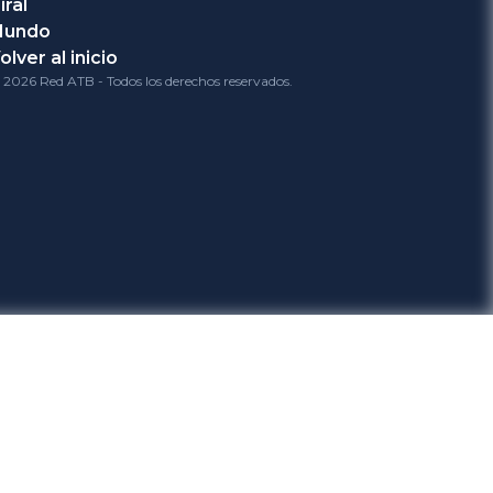
iral
Mundo
olver al inicio
 2026 Red ATB - Todos los derechos reservados.