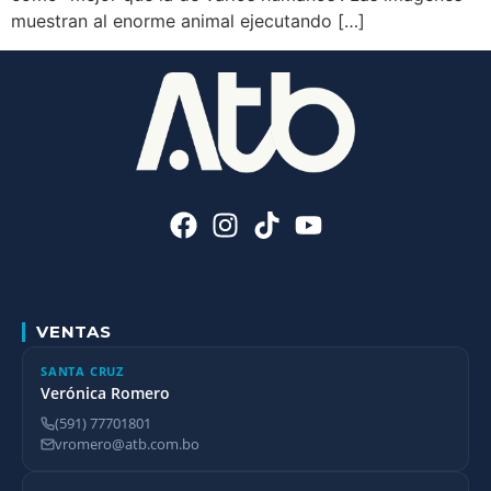
muestran al enorme animal ejecutando […]
VENTAS
SANTA CRUZ
Verónica Romero
(591) 77701801
vromero@atb.com.bo