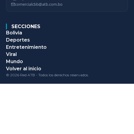
comercialcbb@atb.com.bo
SECCIONES
Bolivia
Deportes
Entretenimiento
Viral
Mundo
Volver al inicio
© 2026 Red ATB - Todos los derechos reservados.