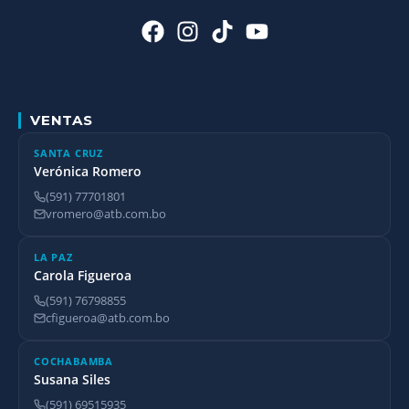
VENTAS
SANTA CRUZ
Verónica Romero
(591) 77701801
vromero@atb.com.bo
LA PAZ
Carola Figueroa
(591) 76798855
cfigueroa@atb.com.bo
COCHABAMBA
Susana Siles
(591) 69515935