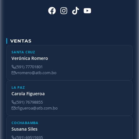
VENTAS
SANTA CRUZ
Verónica Romero
(591) 77701801
vromero@atb.com.bo
LA PAZ
Carola Figueroa
(591) 76798855
cfigueroa@atb.com.bo
COCHABAMBA
Susana Siles
(591) 69515935