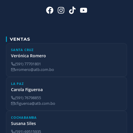
VENTAS
SANTA CRUZ
Verónica Romero
(591) 77701801
vromero@atb.com.bo
LA PAZ
Carola Figueroa
(591) 76798855
cfigueroa@atb.com.bo
COCHABAMBA
Susana Siles
(591) 69515935