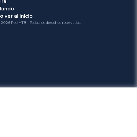
iral
Mundo
olver al inicio
 2026 Red ATB - Todos los derechos reservados.