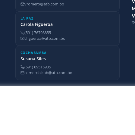
V
vromero@atb.com.bo
V
LA PAZ
©
Carola Figueroa
(591) 76798855
cfigueroa@atb.com.bo
COCHABAMBA
Susana Siles
(591) 69515935
comercialcbb@atb.com.bo