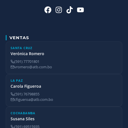
VENTAS
SANTA CRUZ
Verónica Romero
(591) 77701801
vromero@atb.com.bo
LA PAZ
Carola Figueroa
(591) 76798855
cfigueroa@atb.com.bo
COCHABAMBA
Susana Siles
(591) 69515935