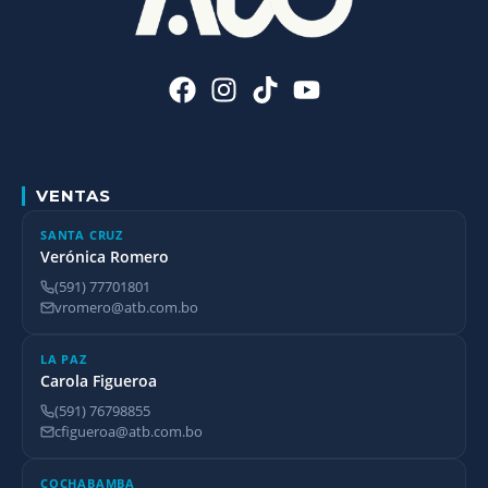
VENTAS
SANTA CRUZ
Verónica Romero
(591) 77701801
vromero@atb.com.bo
LA PAZ
Carola Figueroa
(591) 76798855
cfigueroa@atb.com.bo
COCHABAMBA