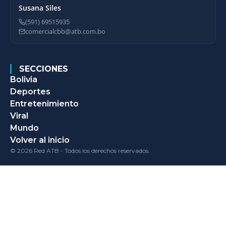
Susana Siles
(591) 69515935
comercialcbb@atb.com.bo
SECCIONES
Bolivia
Deportes
Entretenimiento
Viral
Mundo
Volver al inicio
© 2026 Red ATB - Todos los derechos reservados.