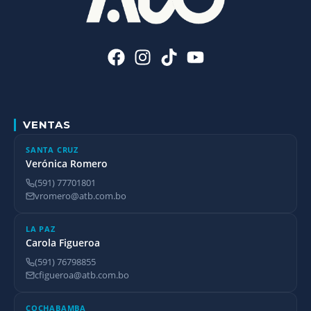
VENTAS
SANTA CRUZ
Verónica Romero
(591) 77701801
vromero@atb.com.bo
LA PAZ
Carola Figueroa
(591) 76798855
cfigueroa@atb.com.bo
COCHABAMBA