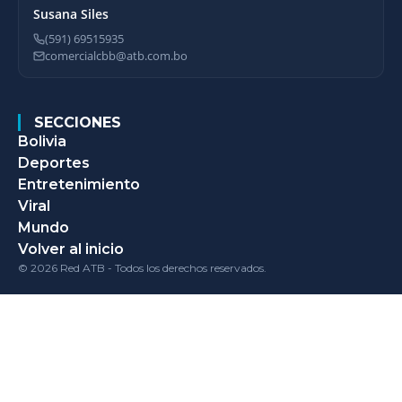
Susana Siles
(591) 69515935
comercialcbb@atb.com.bo
SECCIONES
Bolivia
Deportes
Entretenimiento
Viral
Mundo
Volver al inicio
© 2026 Red ATB - Todos los derechos reservados.