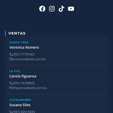
VENTAS
SANTA CRUZ
Verónica Romero
(591) 77701801
vromero@atb.com.bo
LA PAZ
Carola Figueroa
(591) 76798855
cfigueroa@atb.com.bo
COCHABAMBA
Susana Siles
(591) 69515935