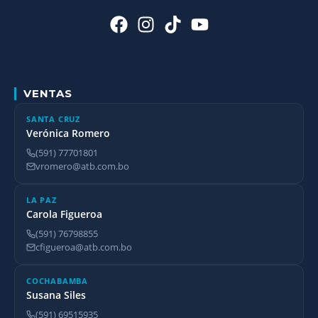
VENTAS
SANTA CRUZ
Verónica Romero
(591) 77701801
vromero@atb.com.bo
LA PAZ
Carola Figueroa
(591) 76798855
cfigueroa@atb.com.bo
COCHABAMBA
Susana Siles
(591) 69515935