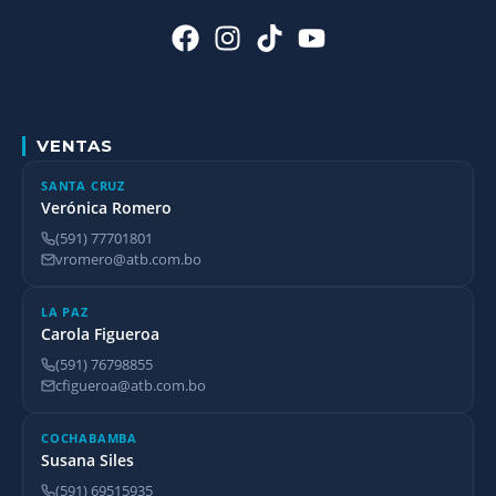
VENTAS
SANTA CRUZ
Verónica Romero
(591) 77701801
vromero@atb.com.bo
LA PAZ
Carola Figueroa
(591) 76798855
cfigueroa@atb.com.bo
COCHABAMBA
Susana Siles
(591) 69515935