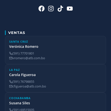
VENTAS
SANTA CRUZ
Verónica Romero
(591) 77701801
vromero@atb.com.bo
LA PAZ
Carola Figueroa
(591) 76798855
cfigueroa@atb.com.bo
COCHABAMBA
Susana Siles
(591) 69515935