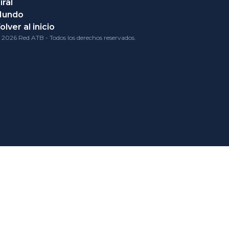
iral
Mundo
olver al inicio
 2026 Red ATB - Todos los derechos reservados.