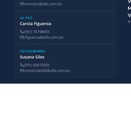
V
vromero@atb.com.bo
V
LA PAZ
©
Carola Figueroa
(591) 76798855
cfigueroa@atb.com.bo
COCHABAMBA
Susana Siles
(591) 69515935
comercialcbb@atb.com.bo