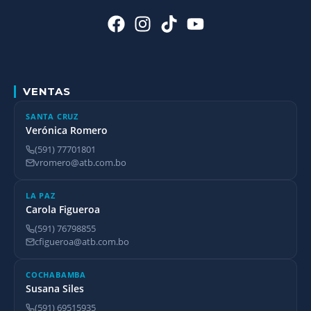
VENTAS
SANTA CRUZ
Verónica Romero
(591) 77701801
vromero@atb.com.bo
LA PAZ
Carola Figueroa
(591) 76798855
cfigueroa@atb.com.bo
COCHABAMBA
Susana Siles
(591) 69515935