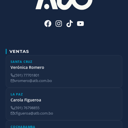
VENTAS
SANTA CRUZ
Verónica Romero
(591) 77701801
vromero@atb.com.bo
LA PAZ
Carola Figueroa
(591) 76798855
cfigueroa@atb.com.bo
COCHABAMBA