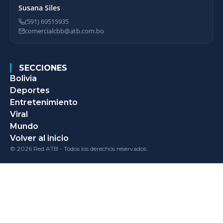
Susana Siles
(591) 69515935
comercialcbb@atb.com.bo
SECCIONES
Bolivia
Deportes
Entretenimiento
Viral
Mundo
Volver al inicio
© 2026 Red ATB - Todos los derechos reservados.