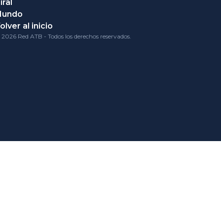
iral
Mundo
olver al inicio
 2026 Red ATB - Todos los derechos reservados.