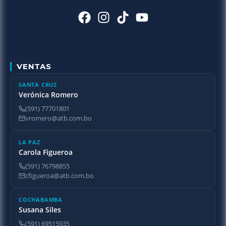
VENTAS
SANTA CRUZ
Verónica Romero
(591) 77701801
vromero@atb.com.bo
LA PAZ
Carola Figueroa
(591) 76798855
cfigueroa@atb.com.bo
COCHABAMBA
Susana Siles
(591) 69515935