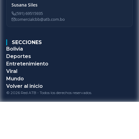
Susana Siles
(591) 69515935
comercialcbb@atb.com.bo
SECCIONES
Bolivia
Deportes
Entretenimiento
Viral
Mundo
Volver al inicio
© 2026 Red ATB - Todos los derechos reservados.