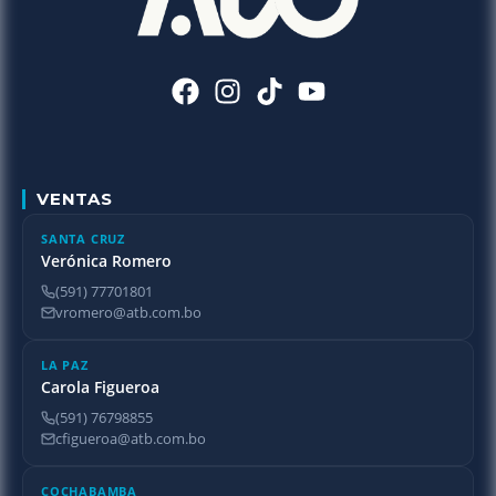
VENTAS
SANTA CRUZ
Verónica Romero
(591) 77701801
vromero@atb.com.bo
LA PAZ
Carola Figueroa
(591) 76798855
cfigueroa@atb.com.bo
COCHABAMBA