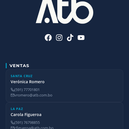
VENTAS
SANTA CRUZ
Verónica Romero
(591) 77701801
vromero@atb.com.bo
LA PAZ
Carola Figueroa
(591) 76798855
cfigueroa@atb.com.bo