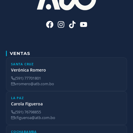
VENTAS
SANTA CRUZ
Verónica Romero
(591) 77701801
vromero@atb.com.bo
LA PAZ
Carola Figueroa
(591) 76798855
cfigueroa@atb.com.bo
COCHABAMBA