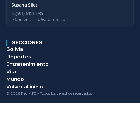
Susana Siles
(591) 69515935
comercialcbb@atb.com.bo
SECCIONES
Bolivia
Deportes
Entretenimiento
Viral
Mundo
Volver al inicio
© 2026 Red ATB - Todos los derechos reservados.