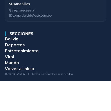
Susana Siles
(591) 69515935
comercialcbb@atb.com.bo
SECCIONES
Bolivia
Deportes
Entretenimiento
Viral
Mundo
Volver al inicio
© 2026 Red ATB - Todos los derechos reservados.