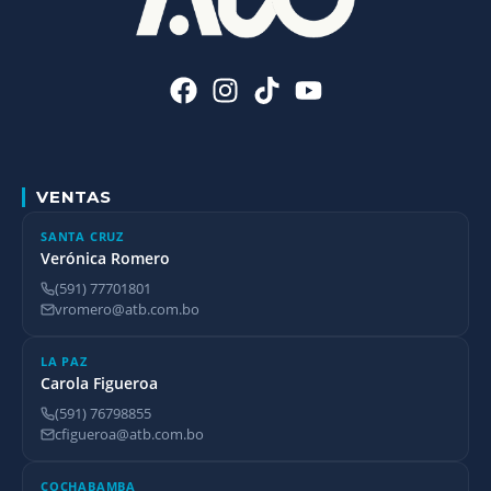
VENTAS
SANTA CRUZ
Verónica Romero
(591) 77701801
vromero@atb.com.bo
LA PAZ
Carola Figueroa
(591) 76798855
cfigueroa@atb.com.bo
COCHABAMBA