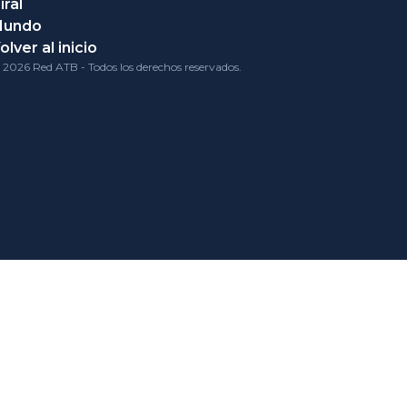
iral
Mundo
olver al inicio
 2026 Red ATB - Todos los derechos reservados.