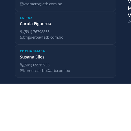
V
vromero@atb.com.bo
V
LA PAZ
©
Carola Figueroa
(591) 76798855
cfigueroa@atb.com.bo
COCHABAMBA
Susana Siles
(591) 69515935
comercialcbb@atb.com.bo