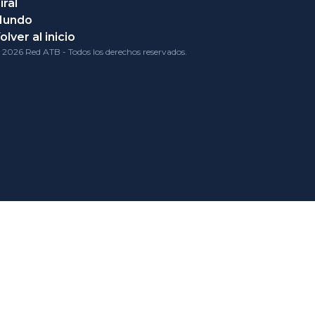
iral
Mundo
olver al inicio
 2026 Red ATB - Todos los derechos reservados.