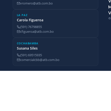
V
vromero@atb.com.bo
V
LA PAZ
©
Carola Figueroa
(591) 76798855
cfigueroa@atb.com.bo
COCHABAMBA
Susana Siles
(591) 69515935
comercialcbb@atb.com.bo