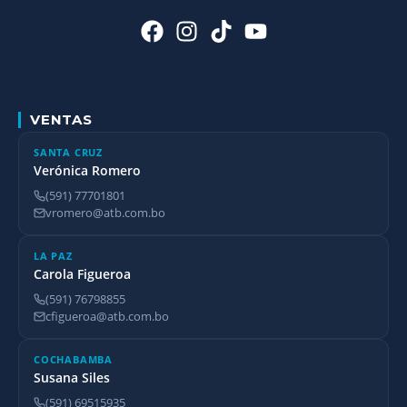
VENTAS
SANTA CRUZ
Verónica Romero
(591) 77701801
vromero@atb.com.bo
LA PAZ
Carola Figueroa
(591) 76798855
cfigueroa@atb.com.bo
COCHABAMBA
Susana Siles
(591) 69515935