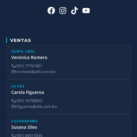
VENTAS
SANTA CRUZ
Verónica Romero
(591) 77701801
vromero@atb.com.bo
LA PAZ
Carola Figueroa
(591) 76798855
cfigueroa@atb.com.bo
COCHABAMBA
Susana Siles
(591) 69515935