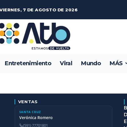
VIERNES, 7 DE AGOSTO DE 2026
Entretenimiento
Viral
Mundo
MÁS
VENTAS
B
SANTA CRUZ
D
Verónica Romero
E
(591) 77701801