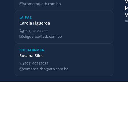
V
vromero@atb.com.bo
V
LA PAZ
©
Carola Figueroa
(591) 76798855
cfigueroa@atb.com.bo
COCHABAMBA
Susana Siles
(591) 69515935
comercialcbb@atb.com.bo