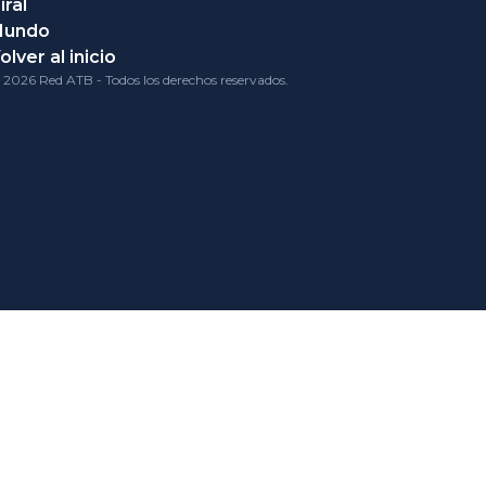
iral
Mundo
olver al inicio
 2026 Red ATB - Todos los derechos reservados.