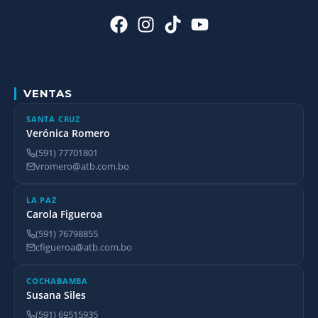
VENTAS
SANTA CRUZ
Verónica Romero
(591) 77701801
vromero@atb.com.bo
LA PAZ
Carola Figueroa
(591) 76798855
cfigueroa@atb.com.bo
COCHABAMBA
Susana Siles
(591) 69515935