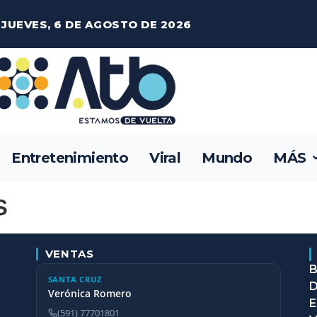
JUEVES, 6 DE AGOSTO DE 2026
Entretenimiento
Viral
Mundo
MÁS
s
VENTAS
B
SANTA CRUZ
D
Verónica Romero
E
(591) 77701801