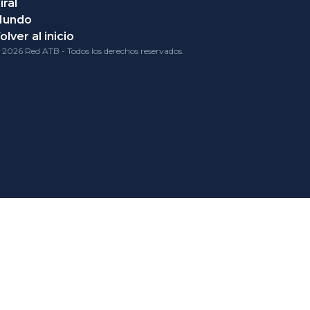
iral
Mundo
olver al inicio
 2026 Red ATB - Todos los derechos reservados.