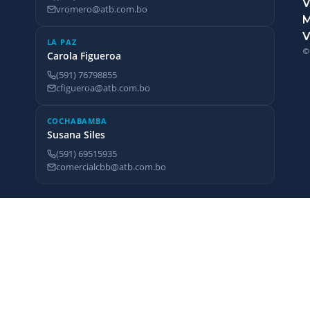
V
vromero@atb.com.bo
V
LA PAZ
©
Carola Figueroa
(591) 76798855
cfigueroa@atb.com.bo
COCHABAMBA
Susana Siles
(591) 69515935
comercialcbb@atb.com.bo