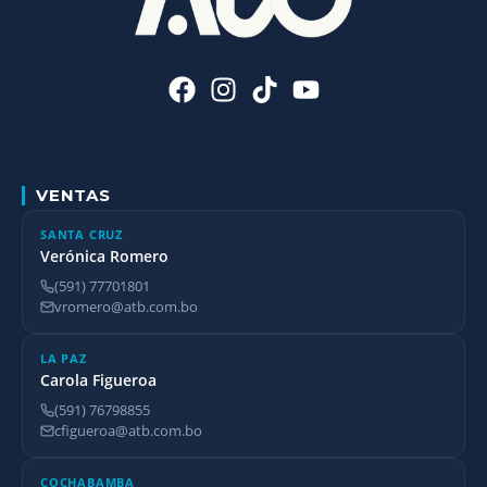
VENTAS
SANTA CRUZ
Verónica Romero
(591) 77701801
vromero@atb.com.bo
LA PAZ
Carola Figueroa
(591) 76798855
cfigueroa@atb.com.bo
COCHABAMBA