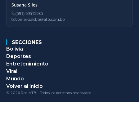
Susana Siles
(591) 69515935
comercialcbb@atb.com.bo
SECCIONES
Bolivia
Deportes
Entretenimiento
Viral
Mundo
Volver al inicio
© 2026 Red ATB - Todos los derechos reservados.