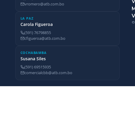
V
vromero@atb.com.bo
V
LA PAZ
©
Carola Figueroa
(591) 76798855
cfigueroa@atb.com.bo
COCHABAMBA
Susana Siles
(591) 69515935
comercialcbb@atb.com.bo