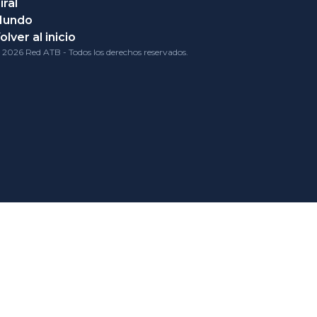
iral
Mundo
olver al inicio
 2026 Red ATB - Todos los derechos reservados.