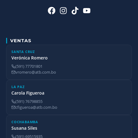
VENTAS
SANTA CRUZ
Verónica Romero
(591) 77701801
vromero@atb.com.bo
LA PAZ
Carola Figueroa
(591) 76798855
cfigueroa@atb.com.bo
COCHABAMBA
Susana Siles
(591) 69515935